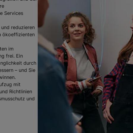
re
te Services
 und reduzieren
 ökoeffizienten
ten im
g frei. Ein
nglichkeit durch
essern – und Sie
winnen.
ufzug mit
nd Richtlinien
lismusschutz und