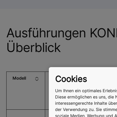
Ausführungen KON
Überblick
Cookies
Modell
Einsatz
Oh
Ma
Um Ihnen ein optimales Erlebn
/ K
Diese ermöglichen es uns, die 
Eco
interessengerechte Inhalte übe
Ant
der Verwendung zu. Sie stimmen
soziale Medien, Werbung und An
Für außergewöhnliche