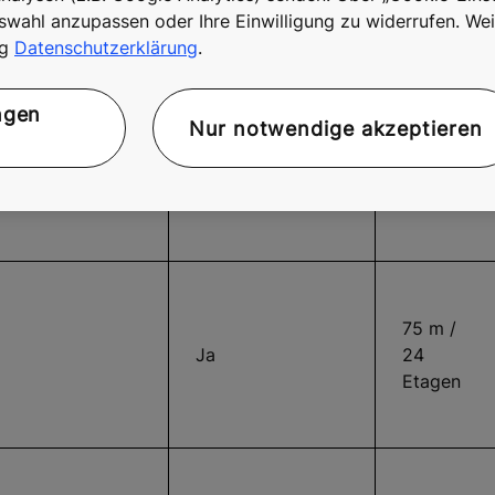
swahl anzupassen oder Ihre Einwilligung zu widerrufen. Wei
ng
Datenschutzerklärung
.
120 m /
ngen
Ja
40
Nur notwendige akzeptieren
Etagen
75 m /
Ja
24
Etagen