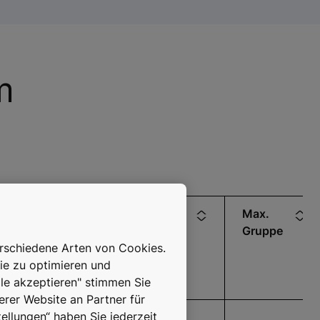
m
Max.
Max.
Max.
Geschw.
Tragkraft
Gruppe
erschiedene Arten von Cookies.
/
ie zu optimieren und
Personen
lle akzeptieren" stimmen Sie
erer Website an Partner für
ellungen“ haben Sie jederzeit