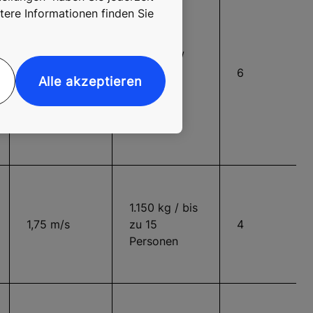
tere Informationen finden Sie
2.500 kg /
3,0 m/s
bis zu 33
6
Alle akzeptieren
Personen
1.150 kg / bis
1,75 m/s
zu 15
4
Personen