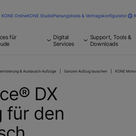
KONE Online
KONE Studio
Planungstools & Vertragskonfigurator
ces für
Digital
Support, Tools &
äude
Services
Downloads
ernisierung & Austausch Aufzüge
Ganzen Aufzug tauschen
KONE MonoS
ce® DX
 für den
sch