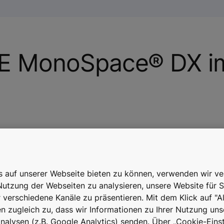
E MonoSpace® DX i
ne
Offene
Max.
schinenraum
Schnittstellen
Höhe
is auf unserer Webseite bieten zu können, verwenden wir v
ONE
(APIs)
Nutzung der Webseiten zu analysieren, unsere Website für S
Disc®-
r verschiedene Kanäle zu präsentieren. Mit dem Klick auf "A
rieb
 zugleich zu, dass wir Informationen zu Ihrer Nutzung uns
alysen (z.B. Google Analytics) senden. Über „Cookie-Einst