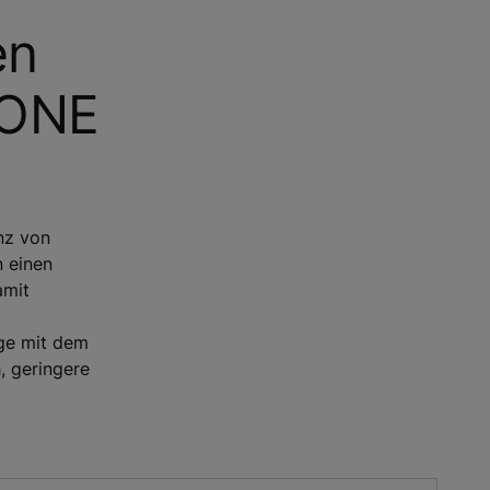
en
KONE
nz von
n einen
amit
üge mit dem
, geringere