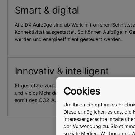
Smart & digital
Alle DX Aufzüge sind ab Werk mit offenen Schnittstel
Konnektivität ausgestattet. So können Aufzüge in G
werden und energieeffizient gesteuert werden.
Innovativ & intelligent
KI-gestützte vorausschauende Wartung, automatisc
Cookies
und vieles Mehr dank Digitalisierung. Das spart Serv
somit den CO2-Ausstoß.
Um Ihnen ein optimales Erlebn
Diese ermöglichen es uns, die 
interessengerechte Inhalte übe
der Verwendung zu. Sie stimmen
soziale Medien, Werbung und An