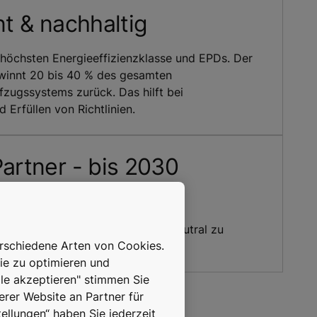
nt & nachhaltig
höchsten Energieeffizienzklasse und EPDs. Der
innt 20 bis 40 % des gesamten
fzugssystems zurück. Das hilft bei
 Erfüllen von Richtlinien.
artner - bis 2030
 bis 2030 als Unternehmen klimaneutral zu
erschiedene Arten von Cookies.
ie zu optimieren und
lle akzeptieren" stimmen Sie
erer Website an Partner für
ellungen“ haben Sie jederzeit