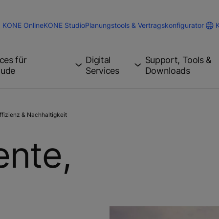
KONE Online
KONE Studio
Planungstools & Vertragskonfigurator
ces für
Digital
Support, Tools &
äude
Services
Downloads
ffizienz & Nachhaltigkeit
ente,