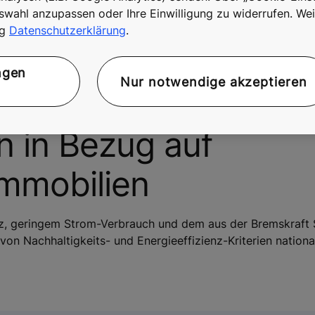
swahl anzupassen oder Ihre Einwilligung zu widerrufen. Wei
ng
Datenschutzerklärung
.
 & EU-Gesetze und -
ngen
Nur notwendige akzeptieren
izierungen und
n in Bezug auf
Immobilien
nz, geringem Strom-Verbrauch und dem aus der Bremskraft
on Nachhaltigkeits- und Energieeffizienz-Kriterien nationa