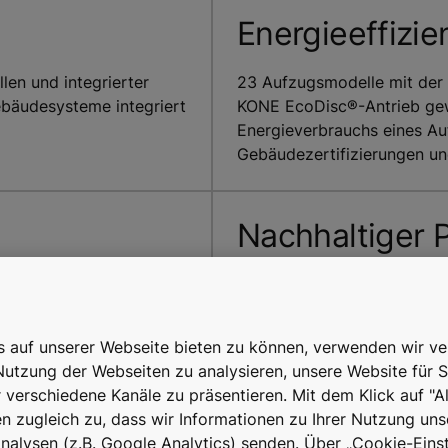
Energieeffizie
len und integrierter
23 Aufzugsmodelle mit der 
ebäudesysteme integriert
KONE EcoDisc®-Antrieb gew
Energieverbrauchs eines Au
Gebäudezertifizierungen und
Nachhaltiger P
klimaneutral
he Updates, Fernwartung
icefahrten und reduziert
KONE hat sich verpflichtet,
is auf unserer Webseite bieten zu können, verwenden wir v
arbeiten.
Nutzung der Webseiten zu analysieren, unsere Website für S
r verschiedene Kanäle zu präsentieren. Mit dem Klick auf "A
 zugleich zu, dass wir Informationen zu Ihrer Nutzung uns
alysen (z.B. Google Analytics) senden. Über „Cookie-Einst