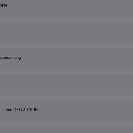
linie
gsverordnung
ontext von GEG & CSRD