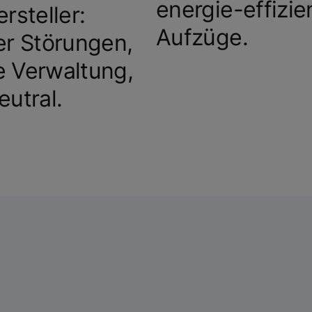
energie-effizie
rsteller:
Aufzüge.
r Störungen,
le Verwaltung,
utral.