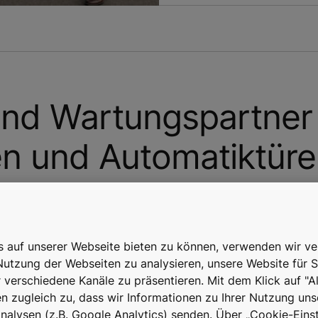
und Wartungspartner 
en und Automatiktür
das Thema Aufzüge, Rolltreppen und Automatiktüren helfen
artung Ihrer Anlagen und bieten zudem Support bei der Digi
is auf unserer Webseite bieten zu können, verwenden wir v
Nutzung der Webseiten zu analysieren, unsere Website für S
r verschiedene Kanäle zu präsentieren. Mit dem Klick auf "A
 zugleich zu, dass wir Informationen zu Ihrer Nutzung uns
alysen (z.B. Google Analytics) senden. Über „Cookie-Einst