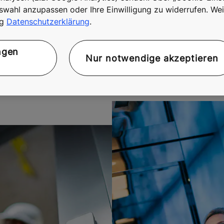
swahl anzupassen oder Ihre Einwilligung zu widerrufen. Wei
ng
Datenschutzerklärung
.
n und Lösungen
ngen
Nur notwendige akzeptieren