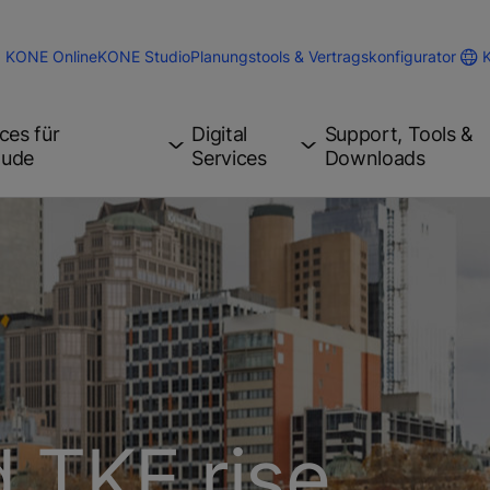
KONE Online
KONE Studio
Planungstools & Vertragskonfigurator
ces für
Digital
Support, Tools &
äude
Services
Downloads
 TKE rise