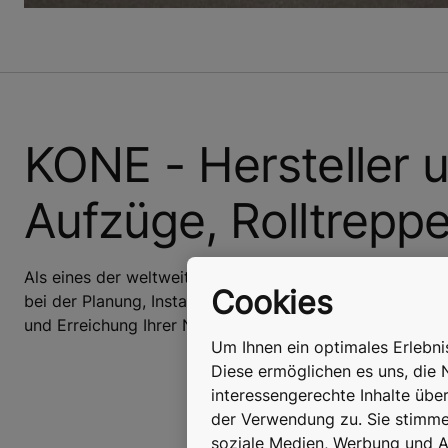
KONE - Hersteller 
Aufzüge, Rolltrepp
Als eines der weltweit führenden Unternehmen rund um 
Cookies
bei der Planung, Installation, Modernisierung und der W
und Erreichung Ihrer Nachhaltigkeitsziele.
Um Ihnen ein optimales Erlebn
Diese ermöglichen es uns, die 
interessengerechte Inhalte übe
der Verwendung zu. Sie stimmen
soziale Medien, Werbung und An