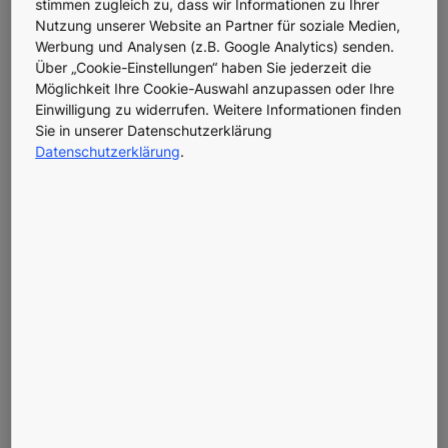
stimmen zugleich zu, dass wir Informationen zu Ihrer
Nutzung unserer Website an Partner für soziale Medien,
Werbung und Analysen (z.B. Google Analytics) senden.
Über „Cookie-Einstellungen“ haben Sie jederzeit die
Möglichkeit Ihre Cookie-Auswahl anzupassen oder Ihre
Einwilligung zu widerrufen. Weitere Informationen finden
Sie in unserer Datenschutzerklärung
Datenschutzerklärung
.
Klügere Investitionsentscheidungen
treffen
Ganz gleich, ob Sie einen Neubau entwickeln oder ein
bestehendes Gebäude modernisieren oder erweitern
möchten, wir helfen Ihnen mit aussagekräftigen
Erkenntnissen auf der Grundlage realer Daten,
intelligentere Investitionsentscheidungen zu treffen.