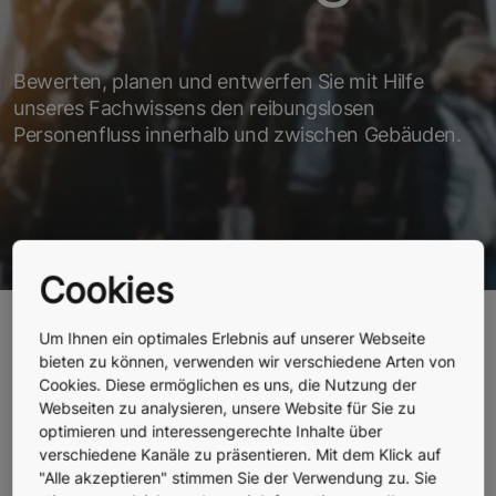
Bewerten, planen und entwerfen Sie mit Hilfe
unseres Fachwissens den reibungslosen
Personenfluss innerhalb und zwischen Gebäuden.
Cookies
Eine Investition in die
Um Ihnen ein optimales Erlebnis auf unserer Webseite
bieten zu können, verwenden wir verschiedene Arten von
Zukunft Ihres Gebäudes
Cookies. Diese ermöglichen es uns, die Nutzung der
Webseiten zu analysieren, unsere Website für Sie zu
optimieren und interessengerechte Inhalte über
verschiedene Kanäle zu präsentieren. Mit dem Klick auf
"Alle akzeptieren" stimmen Sie der Verwendung zu. Sie