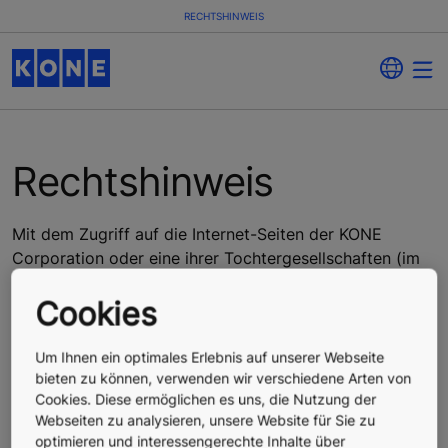
RECHTSHINWEIS
Rechtshinweis
Mit dem Zugriff auf die Internet-Seiten der KONE
Corporation oder eine ihrer Tochtergesellschaften (im
Folgenden als "KONE" benannt) über www.kone.com
Cookies
oder einer ihrer Unterseiten (im Folgenden als "Web-
Seiten" bezeichnet), stimmen Sie den nachstehenden
Bedingungen zu. Sie dürfen nicht auf diese Web-Seiten
Um Ihnen ein optimales Erlebnis auf unserer Webseite
zugreifen, sofern Sie nicht mit allen der folgenden
bieten zu können, verwenden wir verschiedene Arten von
Cookies. Diese ermöglichen es uns, die Nutzung der
Bedingungen einverstanden sind.
Webseiten zu analysieren, unsere Website für Sie zu
optimieren und interessengerechte Inhalte über