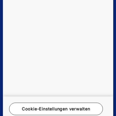
Lösungen & Services für bestehende Gebäude
Digital Services
Support, Tools & Downloads
News, Referenzen & Co.
Unternehmen & Karriere
© KONE Österreich
Impressum
Rechtshinweis
Cookie-Einstellungen verwalten