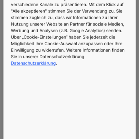
verschiedene Kanäle zu präsentieren. Mit dem Klick auf
"Alle akzeptieren" stimmen Sie der Verwendung zu. Sie
Beschränkungen
stimmen zugleich zu, dass wir Informationen zu Ihrer
Nutzung unserer Website an Partner für soziale Medien,
Vorbehaltlich der hier dargelegten Bedingungen und
Werbung und Analysen (z.B. Google Analytics) senden.
aller geltenden lokalen Gesetze und Vorschriften,
Über „Cookie-Einstellungen“ haben Sie jederzeit die
Möglichkeit Ihre Cookie-Auswahl anzupassen oder Ihre
gewährt Ihnen KONE ein nicht-exklusives, nicht
Einwilligung zu widerrufen. Weitere Informationen finden
übertragbares, persönliches und beschränktes Recht
Sie in unserer Datenschutzerklärung
auf Zugang, Nutzung und Anzeige dieser Website und
Datenschutzerklärung
.
den damit verbundenen Materialien ausschließlich für
Ihren persönlichen Gebrauch. Diese Berechtigung stellt
keine Eigentumsübertragung der Web-Seiten und der
darin enthaltenen Materialien dar und unterliegt den
folgenden Einschränkungen: (i)Urheberrechtsvermerke
bzw. andere Vermerke, die im Zusammenhang mit den
Eigentumsrechten von KONE stehen, müssen auf allen
Kopien der Web-Seiten bzw. deren Materialien erhalten
bleiben; (ii) Sie dürfen die Web-Seiten und die darin
enthaltenen Materialien in keiner Weise verändern,