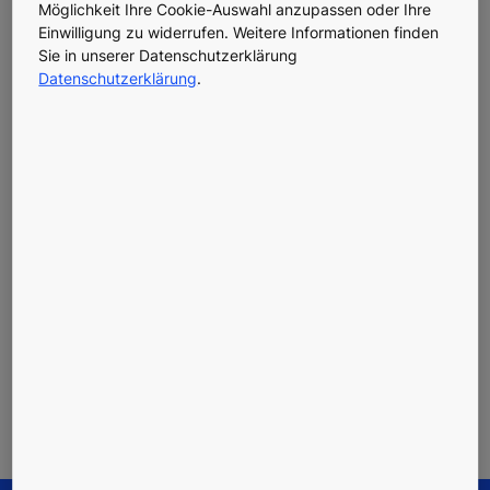
E-Mail:
austria@kone.com
Möglichkeit Ihre Cookie-Auswahl anzupassen oder Ihre
Einwilligung zu widerrufen. Weitere Informationen finden
Sie in unserer Datenschutzerklärung
Datenschutzerklärung
.
Sitz der Gesellschaft:
Wien
Firmenbuch:
126 942 F
Handelsgericht:
Wien
USt-IdNr.:
ATU 146 51205
Das Impressum gilt auch für unsere Mitarbeitenden, die
als Corporate Influencer tätig sind.