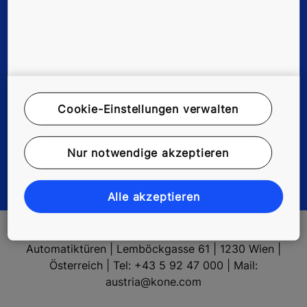
Rechtshinweis
Datenschutzerklärung
Datenschutzerklärung für myKONE / KONE Online
Umwelthinweis
Cookie-Einstellungen verwalten
AGBs & AVVs
Nur notwendige akzeptieren
Cookieeinstellungen
Alle akzeptieren
KONE AG | Aufzüge • Rolltreppen •
Automatiktüren | Lemböckgasse 61 | 1230 Wien |
Österreich | Tel: +43 5 92 47 000 | Mail:
austria@kone.com