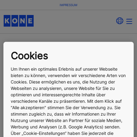
IMPRESSUM
Impressum
Cookies
Um Ihnen ein optimales Erlebnis auf unserer Webseite
bieten zu können, verwenden wir verschiedene Arten von
KONE AG
Cookies. Diese ermöglichen es uns, die Nutzung der
Aufzüge · Rolltreppen · Automatiktüren
Webseiten zu analysieren, unsere Website für Sie zu
optimieren und interessengerechte Inhalte über
Adresse der Österreich-Zentrale:
verschiedene Kanäle zu präsentieren. Mit dem Klick auf
Lemböckgasse 61
"Alle akzeptieren" stimmen Sie der Verwendung zu. Sie
1230 Wien
stimmen zugleich zu, dass wir Informationen zu Ihrer
Nutzung unserer Website an Partner für soziale Medien,
Telefon:
+43 5 92 47 000
Werbung und Analysen (z.B. Google Analytics) senden.
Telefax:
+43 5 92 47 005
Über „Cookie-Einstellungen“ haben Sie jederzeit die