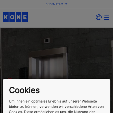
ÖNORM EN 81-72
ÖNORM EN 81-72
Cookies
Feuerwehraufzüge
Um Ihnen ein optimales Erlebnis auf unserer Webseite
bieten zu können, verwenden wir verschiedene Arten von
Feuerwehraufzüge gemäß ÖNORM EN 81-72
Cookies. Diese ermöglichen es uns, die Nutzung der