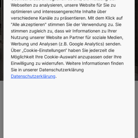
verfügen über eine Deckenluke und Leiter für
Webseiten zu analysieren, unsere Website für Sie zu
Rettungseinsätze.
optimieren und interessengerechte Inhalte über
verschiedene Kanäle zu präsentieren. Mit dem Klick auf
"Alle akzeptieren" stimmen Sie der Verwendung zu. Sie
stimmen zugleich zu, dass wir Informationen zu Ihrer
Nutzung unserer Website an Partner für soziale Medien,
Werbung und Analysen (z.B. Google Analytics) senden.
Über „Cookie-Einstellungen“ haben Sie jederzeit die
Möglichkeit Ihre Cookie-Auswahl anzupassen oder Ihre
Einwilligung zu widerrufen. Weitere Informationen finden
Sie in unserer Datenschutzerklärung
Datenschutzerklärung
.
Die elektrischen Einrichtungen im Schacht und in der
Kabine sind spritzwassergeschützt. Als
Feuerwehraufzüge einsetzbar sind KONE MonoSpace®
DX 700, KONE MonoSpace® DX 500, KONE TranSys™
DX und KONE MiniSpace™ DX.