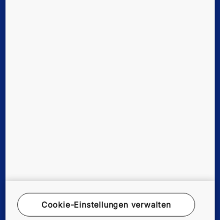
Lösungen & Services für neue Gebäude
Lösungen & Services für bestehende Gebäude
Digital Services
Support, Tools & Downloads
News, Referenzen & Co.
Unternehmen & Karriere
Cookie-Einstellungen verwalten
© KONE Österreich