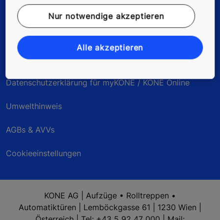
Impressum
Nur notwendige akzeptieren
Rechtshinweis
Alle akzeptieren
Datenschutzerklärung
Datenschutzerklärung für myKONE / KONE Online
Umwelthinweis
AGBs & AVVs
Cookieeinstellungen
KONE AG | Aufzüge • Rolltreppen •
Automatiktüren | Lemböckgasse 61 | 1230 Wien |
Österreich | Tel: +43 5 92 47 000 | Mail: