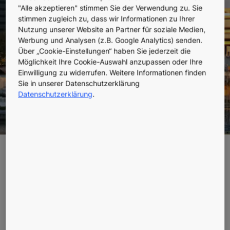
"Alle akzeptieren" stimmen Sie der Verwendung zu. Sie
stimmen zugleich zu, dass wir Informationen zu Ihrer
Nutzung unserer Website an Partner für soziale Medien,
Werbung und Analysen (z.B. Google Analytics) senden.
Über „Cookie-Einstellungen“ haben Sie jederzeit die
Möglichkeit Ihre Cookie-Auswahl anzupassen oder Ihre
Einwilligung zu widerrufen. Weitere Informationen finden
Sie in unserer Datenschutzerklärung
Datenschutzerklärung
.
Donauturm -
Komplettmodernisierung
während laufenden
Betriebes