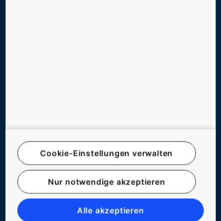
UNTERNEHMEN & KARRIERE
FOLGEN SIE UNS
© KONE ÖSTERREICH
Cookie-Einstellungen verwalten
IMPRESSUM
RECHTSHINWEIS
Nur notwendige akzeptieren
DATENSCHUTZERKLÄRUNG
UMWELTHINWEIS
Alle akzeptieren
AGB DER KONE AG