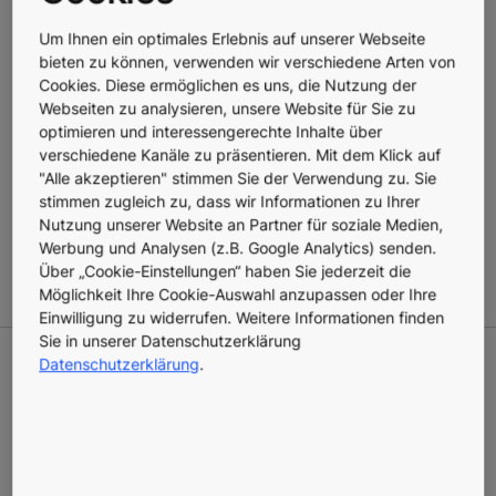
Um Ihnen ein optimales Erlebnis auf unserer Webseite
bieten zu können, verwenden wir verschiedene Arten von
Cookies. Diese ermöglichen es uns, die Nutzung der
Webseiten zu analysieren, unsere Website für Sie zu
optimieren und interessengerechte Inhalte über
verschiedene Kanäle zu präsentieren. Mit dem Klick auf
"Alle akzeptieren" stimmen Sie der Verwendung zu. Sie
stimmen zugleich zu, dass wir Informationen zu Ihrer
Nutzung unserer Website an Partner für soziale Medien,
Werbung und Analysen (z.B. Google Analytics) senden.
Über „Cookie-Einstellungen“ haben Sie jederzeit die
Möglichkeit Ihre Cookie-Auswahl anzupassen oder Ihre
Einwilligung zu widerrufen. Weitere Informationen finden
Sie in unserer Datenschutzerklärung
Datenschutzerklärung
.
Produktinformation
Unser Angebot an Drehflügeltürantrieben umfasst vier
Lösungen: den platzsparenden KONE UniSwing™
Compact, den flexiblen KONE UniSwing™ Solid, den