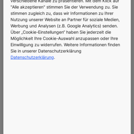
So bereiten Sie den
verschiedene Kanäle zu präsentieren. Mit dem Klick auf
"Alle akzeptieren" stimmen Sie der Verwendung zu. Sie
nachträglichen Anbau eines
stimmen zugleich zu, dass wir Informationen zu Ihrer
Nutzung unserer Website an Partner für soziale Medien,
Aufzugs an Ihr
Werbung und Analysen (z.B. Google Analytics) senden.
Über „Cookie-Einstellungen“ haben Sie jederzeit die
Bestandsgebäude optimal
Möglichkeit Ihre Cookie-Auswahl anzupassen oder Ihre
Einwilligung zu widerrufen. Weitere Informationen finden
vor
Sie in unserer Datenschutzerklärung
Datenschutzerklärung
.
Sie sind Eigentümerin oder Eigentümer eines
aufzugslosen Gebäudes und erwägen einen
nachträglichen Anbau? Das ist heutzutage einfacher, als
man vielleicht denkt. Für das Projekt sind eine gute
Planung und gründliche Abklärungen das A und O. Aber
was sind denn die Punkte, über die Sie sich Gedanken
machen müssen?
Unsere Schritt-für-Schritt-Anleitung inklusive Checkliste
hilft Ihnen dabei, im Laufe Ihres Nachrüstungsprojekts