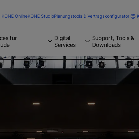
KONE Online
KONE Studio
Planungstools & Vertragskonfigurator
ces für
Digital
Support, Tools &
äude
Services
Downloads
k