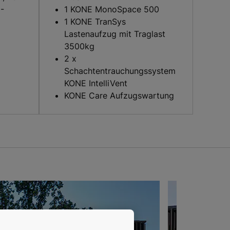
-
1 KONE MonoSpace 500
1 KONE TranSys
Lastenaufzug mit Traglast
3500kg
2 x
Schachtentrauchungssystem
KONE IntelliVent
KONE Care Aufzugswartung