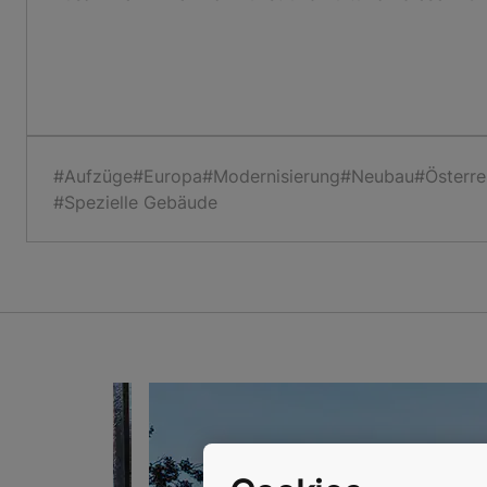
#Aufzüge
#Europa
#Modernisierung
#Neubau
#Österre
#Spezielle Gebäude