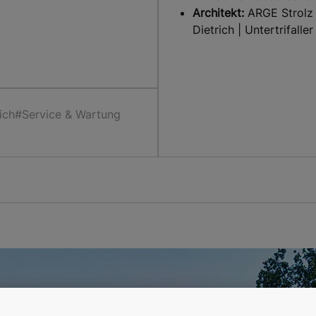
Architekt:
ARGE Strolz 
Dietrich | Untertrifaller
ich
#Service & Wartung