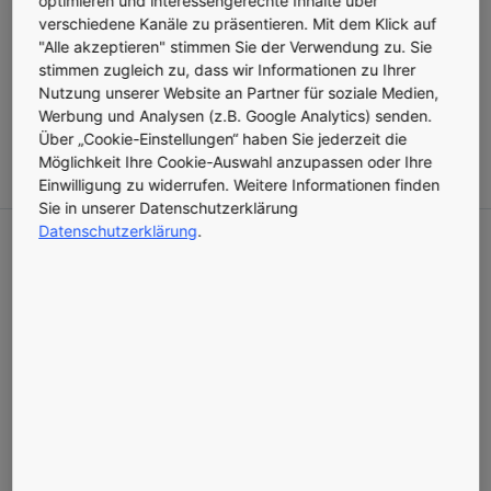
verschiedene Kanäle zu präsentieren. Mit dem Klick auf
PRESSEMITTEILUNG
VERÖFFENTLICHT AM 11.05.2021
"Alle akzeptieren" stimmen Sie der Verwendung zu. Sie
stimmen zugleich zu, dass wir Informationen zu Ihrer
Die Nutzung von Pick-Up-Points und neuen
Logistikkonzepten soll die Belieferung von
Nutzung unserer Website an Partner für soziale Medien,
Wartungs- und StörungstechnikerInnen
Werbung und Analysen (z.B. Google Analytics) senden.
nachhaltiger machen - ein innovativer Ansatz ganz
Über „Cookie-Einstellungen“ haben Sie jederzeit die
im Zeichen der Smart City Wien.
Möglichkeit Ihre Cookie-Auswahl anzupassen oder Ihre
Einwilligung zu widerrufen. Weitere Informationen finden
Sie in unserer Datenschutzerklärung
Datenschutzerklärung
.