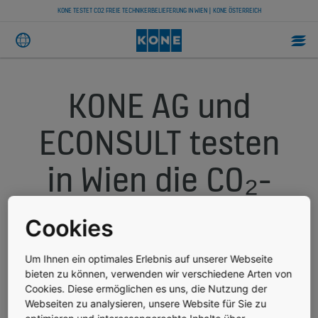
KONE TESTET CO2 FREIE TECHNIKERBELIEFERUNG IN WIEN | KONE ÖSTERREICH
KONE AG und
ECONSULT testen
in Wien die CO₂-
freie Belieferung
Cookies
von
Um Ihnen ein optimales Erlebnis auf unserer Webseite
bieten zu können, verwenden wir verschiedene Arten von
TechnikerInnen
Cookies. Diese ermöglichen es uns, die Nutzung der
Webseiten zu analysieren, unsere Website für Sie zu
optimieren und interessengerechte Inhalte über