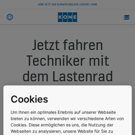
KONE SETZT AUF KLIMAFREUNDLICHE LOGISTIK | KONE
Jetzt fahren
Techniker mit
dem Lastenrad
zum Lift
Cookies
Um Ihnen ein optimales Erlebnis auf unserer Webseite
PRESSEMITTEILUNG
VERÖFFENTLICHT AM 04.06.2021
bieten zu können, verwenden wir verschiedene Arten von
KONE setzt auf klimafreundliche Logistik
Cookies. Diese ermöglichen es uns, die Nutzung der
Webseiten zu analysieren, unsere Website für Sie zu