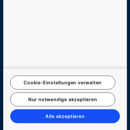
DIGITAL SERVICES
SUPPORT, TOOLS & DOWNLOADS
NEWS, REFERENZEN & CO.
UNTERNEHMEN & KARRIERE
FOLGEN SIE UNS
Cookie-Einstellungen verwalten
Nur notwendige akzeptieren
© KONE ÖSTERREICH
Alle akzeptieren
IMPRESSUM
RECHTSHINWEIS