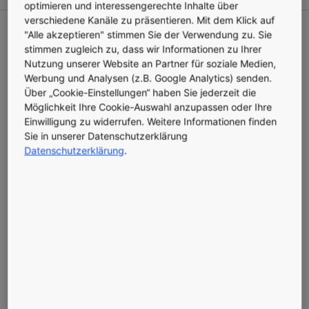
optimieren und interessengerechte Inhalte über
verschiedene Kanäle zu präsentieren. Mit dem Klick auf
Leuchtturmprojekt LOGSTEP für nachhaltige urbane
"Alle akzeptieren" stimmen Sie der Verwendung zu. Sie
stimmen zugleich zu, dass wir Informationen zu Ihrer
Logistik geht am 1. Juni 2021 in die heiße Phase
Nutzung unserer Website an Partner für soziale Medien,
KONE-Servicetechniker fahren in Wien mit E-
Werbung und Analysen (z.B. Google Analytics) senden.
Lastenrädern und E-Scootern zu den Aufzügen
Über „Cookie-Einstellungen“ haben Sie jederzeit die
Sie holen Ersatzteile und Werkzeuge aus Mikrohubs, die
Möglichkeit Ihre Cookie-Auswahl anzupassen oder Ihre
Einwilligung zu widerrufen. Weitere Informationen finden
ebenfalls mit Lastenrädern beliefert werden
Sie in unserer Datenschutzerklärung
Für die Stadt Wien ist LOGSTEP ein Schritt auf dem
Datenschutzerklärung
.
Weg zur Smart City