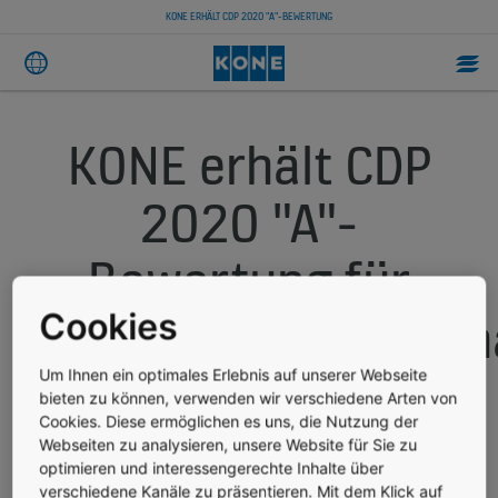
KONE ERHÄLT CDP 2020 "A"-BEWERTUNG
KONE erhält CDP
2020 "A"-
Bewertung für
Nachhaltigkeitsma
Cookies
des
Um Ihnen ein optimales Erlebnis auf unserer Webseite
bieten zu können, verwenden wir verschiedene Arten von
Cookies. Diese ermöglichen es uns, die Nutzung der
Unternehmens
Webseiten zu analysieren, unsere Website für Sie zu
optimieren und interessengerechte Inhalte über
verschiedene Kanäle zu präsentieren. Mit dem Klick auf