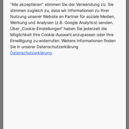
"Alle akzeptieren" stimmen Sie der Verwendung zu. Sie
PRESSEMITTEILUNG
VERÖFFENTLICHT AM 08.12.2020
stimmen zugleich zu, dass wir Informationen zu Ihrer
Nutzung unserer Website an Partner für soziale Medien,
Werbung und Analysen (z.B. Google Analytics) senden.
Über „Cookie-Einstellungen“ haben Sie jederzeit die
Möglichkeit Ihre Cookie-Auswahl anzupassen oder Ihre
Einwilligung zu widerrufen. Weitere Informationen finden
Sie in unserer Datenschutzerklärung
Datenschutzerklärung
.
KONE wurde für seine Arbeit im Kampf gegen den
Klimawandel mit einem Platz auf der renommierten "A-Liste"
des CDP für das Jahr 2020 ausgezeichnet. Das Unternehmen
wurde somit zum wiederholten Male für seine Maßnahmen zur