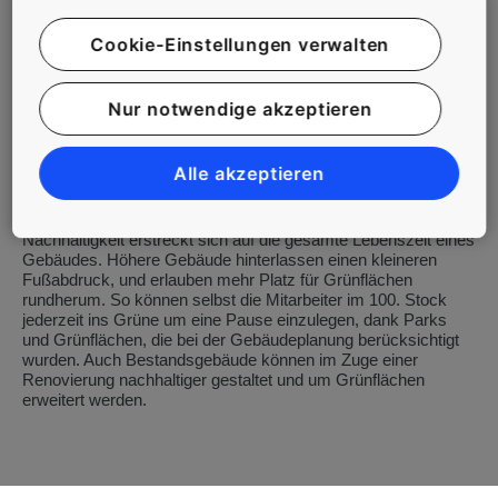
Unternehmen wollen grüne Büroflächen, und meinen dies oft
wortwörtlich.
Cookie-Einstellungen verwalten
So sollen Gebäude beispielsweise durch Solarpaneele ihren
eigenen Strom erzeugen können, Regenwasser sammeln und
Nur notwendige akzeptieren
zur Spülung der Toiletten nutzen, und mit extrem effizienten
Materialien errichtet werden. Smarte Technologie erlaubt es
Gebäuden, sich ihrer Umgebung anzupassen, wenn Räume
Alle akzeptieren
sich beispielsweise durch Sonneneinstrahlung oder bei großen
Menschenmengen erhitzen.
Nachhaltigkeit erstreckt sich auf die gesamte Lebenszeit eines
Gebäudes. Höhere Gebäude hinterlassen einen kleineren
Fußabdruck, und erlauben mehr Platz für Grünflächen
rundherum. So können selbst die Mitarbeiter im 100. Stock
jederzeit ins Grüne um eine Pause einzulegen, dank Parks
und Grünflächen, die bei der Gebäudeplanung berücksichtigt
wurden. Auch Bestandsgebäude können im Zuge einer
Renovierung nachhaltiger gestaltet und um Grünflächen
erweitert werden.