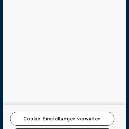
LÖSUNGEN & SERVICES FÜR NEUE GEBÄUDE
LÖSUNGEN & SERVICES FÜR BESTEHENDE GEBÄUDE
DIGITAL SERVICES
SUPPORT, TOOLS & DOWNLOADS
NEWS, REFERENZEN & CO.
UNTERNEHMEN & KARRIERE
FOLGEN SIE UNS
Cookie-Einstellungen verwalten