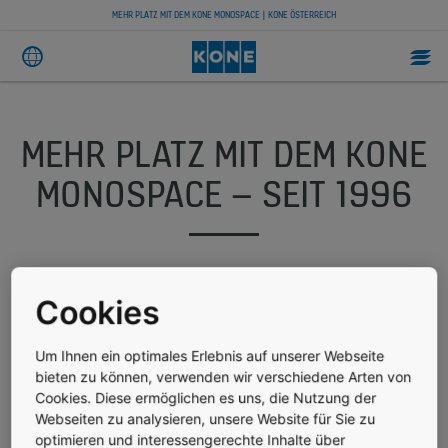
MEHR PLATZ MIT DEM KONE MONOSPACE | KONE ÖSTERREICH
MEHR PLATZ MIT DEM KONE
MONOSPACE – SEIT 1996
Im Jahr 1996 hat eine Erfindung die Aufzugsindustrie
revolutioniert und KONE’s Position als führender Global Player
Cookies
untermauert. Erfahren Sie in diesem Artikel mehr über die
Geschichte des KONE MonoSpace®.
Um Ihnen ein optimales Erlebnis auf unserer Webseite
bieten zu können, verwenden wir verschiedene Arten von
Cookies. Diese ermöglichen es uns, die Nutzung der
Webseiten zu analysieren, unsere Website für Sie zu
optimieren und interessengerechte Inhalte über