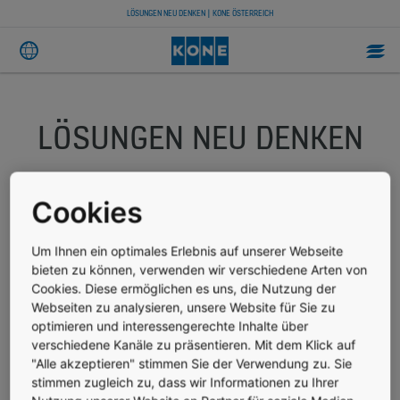
LÖSUNGEN NEU DENKEN | KONE ÖSTERREICH
LÖSUNGEN NEU DENKEN
Cookies
Jeden Tag ziehen mehr als 200,000 Menschen in urbane
Gegenden, was den Städtebau in eine vertikale
Entwicklungsrichtung zwingt. Doch werden Städte auch
Um Ihnen ein optimales Erlebnis auf unserer Webseite
intelligenter, und nicht nur höher?
bieten zu können, verwenden wir verschiedene Arten von
Cookies. Diese ermöglichen es uns, die Nutzung der
Der fortschreitende Trend der Urbanisierung verlangt von
Webseiten zu analysieren, unsere Website für Sie zu
Städten eine Weiterentwicklung des Angebots an smarten
optimieren und interessengerechte Inhalte über
Lösungen. Das Herzstück smarter Städte sind oftmals
verschiedene Kanäle zu präsentieren. Mit dem Klick auf
intelligente Gebäude. Dafür braucht es smarte Anlagen und
Kommunikationslösungen – solide Aufzüge, Rolltreppen und
"Alle akzeptieren" stimmen Sie der Verwendung zu. Sie
Automatiktüren allein sind heutzutage nicht mehr ausreichend.
stimmen zugleich zu, dass wir Informationen zu Ihrer
Fortgeschrittene Technologie muss in Gebäudesystemen