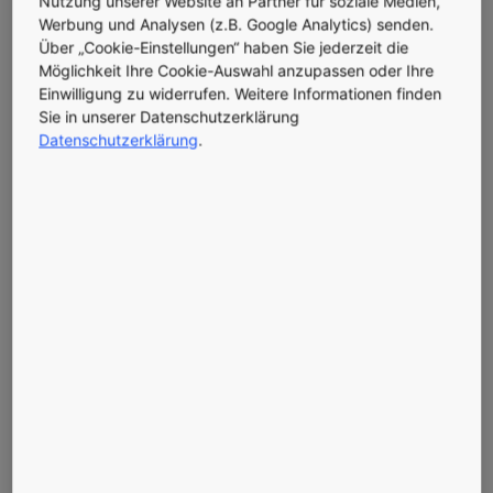
Nutzung unserer Website an Partner für soziale Medien,
ganzheitlich integriert werden.
Werbung und Analysen (z.B. Google Analytics) senden.
Über „Cookie-Einstellungen“ haben Sie jederzeit die
„Umso mehr Menschen sich in einem Gebäude bewegen,
Möglichkeit Ihre Cookie-Auswahl anzupassen oder Ihre
desto intelligenter müssen auch die Transportsysteme
Einwilligung zu widerrufen. Weitere Informationen finden
sein,“ so Dr. Marja-Liisa Siikonen, Leiterin des Bereichs
Sie in unserer Datenschutzerklärung
People Flow Planning bei KONE. Siikonen führt ein
Datenschutzerklärung
.
internationales Netzwerk an Experten für Verkehrsplanung
bei KONE, die Kunden in der Planung und Einführung der
für Sie optimalen People Flow Lösungen unterstützen – oft
noch bevor der erste Entwurf eines Gebäudes steht.
GUTE PLANUNG IST ALLES
Ein Beispiel eines intelligenten Gebäudes ist das Mekkah
Clock Royal Tower Hotel in Mekkah, Saudi Arabien, wo die
Phase der Gebäudeplanung mehr als sieben Jahre
beansprucht hat. Siikonen’s Team hat dem Kunden vorab
Hunderte verschiedene Verkehrsszenarien samt Analyse
vorgelegt.
Nachdem das Gebäude direkt neben der größten Moschee