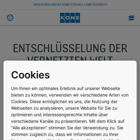
ENTSCHLÜSSELUNG DER VERNETZTEN WELT | KONE ÖSTERREICH
ENTSCHLÜSSELUNG DER
VERNETZTEN WELT
Cookies
Die steigende Anzahl an gesammelten Daten von Sensoren in
Um Ihnen ein optimales Erlebnis auf unserer Webseite
Aufzügen, Gebäuden, Autos und Anwendungen in unseren
bieten zu können, verwenden wir verschiedene Arten von
Häusern und Wohnungen wird die Art und Weise wie wir leben
Cookies. Diese ermöglichen es uns, die Nutzung der
immens verändern. Um aus diesem Meer an Daten einen Sinn
Webseiten zu analysieren, unsere Website für Sie zu
herauslesen zu können, ist KONE nun eine Partnerschaft mit
optimieren und interessengerechte Inhalte über
IBM eingegangen.
verschiedene Kanäle zu präsentieren. Mit dem Klick auf
"Alle akzeptieren" stimmen Sie der Verwendung zu. Sie
Geschätzte 29 Milliarden Geräte und Sensoren sind derzeit in
Alltagsobjekten eingebaut, von Autos über Gebäude und
stimmen zugleich zu, dass wir Informationen zu Ihrer
Brücken. Haushaltsgeräte wie Toaster und Kühlschränke,