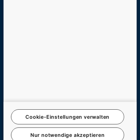
DIGITAL SERVICES
SUPPORT, TOOLS & DOWNLOADS
NEWS, REFERENZEN & CO.
UNTERNEHMEN & KARRIERE
FOLGEN SIE UNS
Cookie-Einstellungen verwalten
© KONE ÖSTERREICH
IMPRESSUM
Nur notwendige akzeptieren
RECHTSHINWEIS