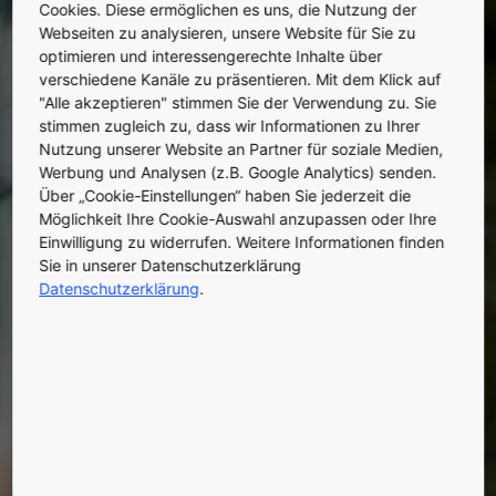
Cookies. Diese ermöglichen es uns, die Nutzung der
Webseiten zu analysieren, unsere Website für Sie zu
optimieren und interessengerechte Inhalte über
verschiedene Kanäle zu präsentieren. Mit dem Klick auf
"Alle akzeptieren" stimmen Sie der Verwendung zu. Sie
stimmen zugleich zu, dass wir Informationen zu Ihrer
Nutzung unserer Website an Partner für soziale Medien,
Werbung und Analysen (z.B. Google Analytics) senden.
Über „Cookie-Einstellungen“ haben Sie jederzeit die
Möglichkeit Ihre Cookie-Auswahl anzupassen oder Ihre
Einwilligung zu widerrufen. Weitere Informationen finden
Sie in unserer Datenschutzerklärung
Datenschutzerklärung
.