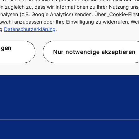
 zugleich zu, dass wir Informationen zu Ihrer Nutzung uns
alysen (z.B. Google Analytics) senden. Über „Cookie-Einst
swahl anzupassen oder Ihre Einwilligung zu widerrufen. Wei
gebot oder Beratung gewünsc
ng
Datenschutzerklärung
.
Nehmen Sie Kontakt zu uns auf!
ngen
Nur notwendige akzeptieren