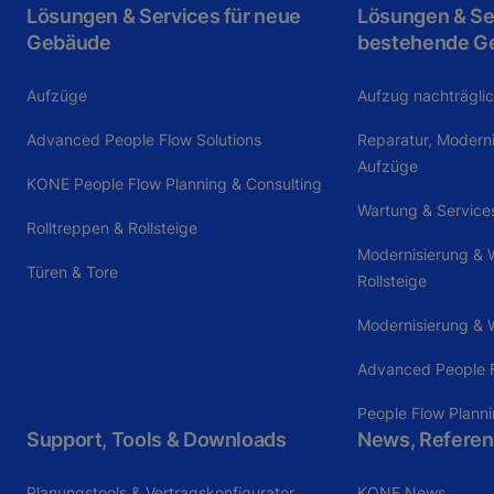
Lösungen & Services für neue
Lösungen & Ser
Gebäude
bestehende G
Aufzüge
Aufzug nachträgli
Advanced People Flow Solutions
Reparatur, Modern
Aufzüge
KONE People Flow Planning & Consulting
Wartung & Service
Rolltreppen & Rollsteige
Modernisierung & W
Türen & Tore
Rollsteige
Modernisierung & W
Advanced People F
People Flow Plann
Support, Tools & Downloads
News, Referen
Planungstools & Vertragskonfigurator
KONE News