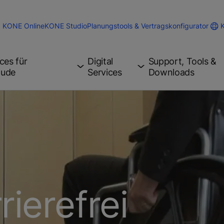
KONE Online
KONE Studio
Planungstools & Vertragskonfigurator
ces für
Digital
Support, Tools &
äude
Services
Downloads
ierefrei