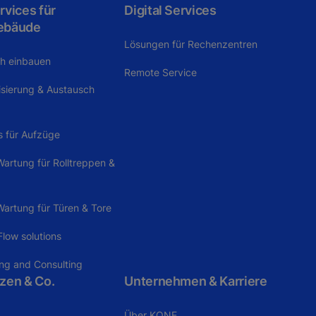
vices für
Digital Services
ebäude
Lösungen für Rechenzentren
ch einbauen
Remote Service
isierung & Austausch
s für Aufzüge
artung für Rolltreppen &
artung für Türen & Tore
low solutions
ing and Consulting
zen & Co.
Unternehmen & Karriere
Über KONE