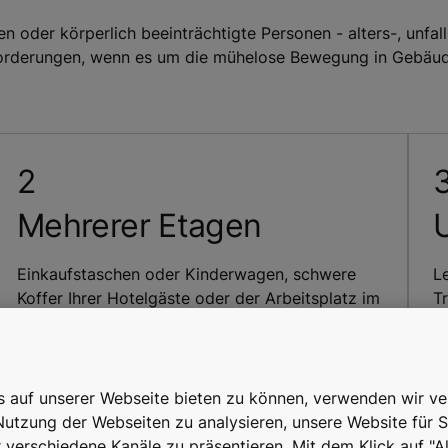
 oder körperlich beeinträchtigte Personen - alters-, unfal
forderungen, wenn es um die mühelose Bewegung in Gebäud
Mehrerer Etagen
Einkaufstaschen oder Kinderwagen, schwere
Le
Koffer Ihrer Hotelgäste oder der Arbeitsplatz im
Tr
obersten Stockwerk - mit Aufzug leicht zu
w
meistern.
Kr
is auf unserer Webseite bieten zu können, verwenden wir v
Nutzung der Webseiten zu analysieren, unsere Website für S
r verschiedene Kanäle zu präsentieren. Mit dem Klick auf "A