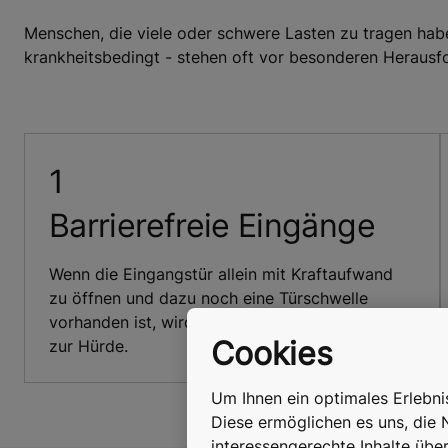
Menschen, die viele oder schwere Lasten zu tragen haben
krankheitsbedingt - stehen oft vor besonderen Heraus
Barrierefreie Eingänge
Wenn die Eingangstür allein mit Kraftaufwand
zu öffnen und dazu noch eine Türschwelle
vorhanden ist, wird der Zugang zum Gebäude
Cookies
zur Hürde.
Um Ihnen ein optimales Erlebn
Diese ermöglichen es uns, die 
interessengerechte Inhalte übe