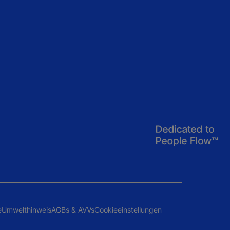
e
Umwelthinweis
AGBs & AVVs
Cookieeinstellungen