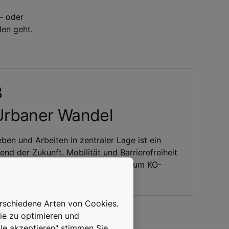
l- oder
en geht.
Urbaner Wandel
ben und Arbeiten in zentraler Lage ist ein
end der Zukunft. Mobilität und Barrierefreiheit
erden künftig für viele Menschen zum KO-
iterium.
erschiedene Arten von Cookies.
ie zu optimieren und
lle akzeptieren" stimmen Sie